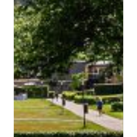
Der Ort
Die Region Wiltz | Aktivitäten
Das Miteinander
Unsere soziale Verantwortung
Unterkünfte
Ausstattung | Informationen | Service
Buchen
Buchen Sie Ihre Unterkunft bei uns
Service
Neues
Aktuelles von uns