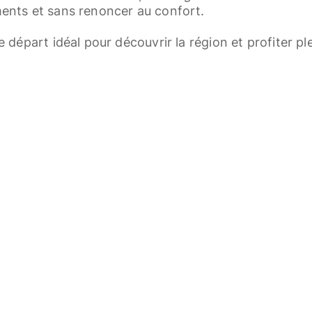
ents et sans renoncer au confort.
e départ idéal pour découvrir la région et profiter 
Home
Liste de Prix [PDF]
FAQ
CG
Cook
te !