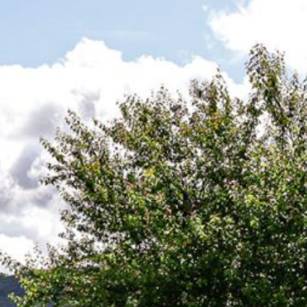
L’être humain
COOPERATIONS S.Coop
Le lieu
La région Wiltz / activités
Le vivre-ensemble
Notre responsabilité sociale