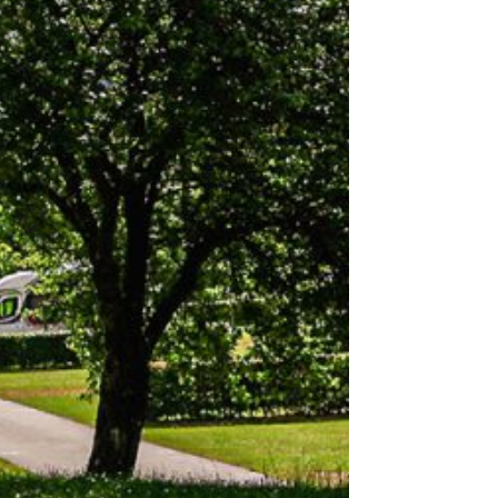
e
 nous