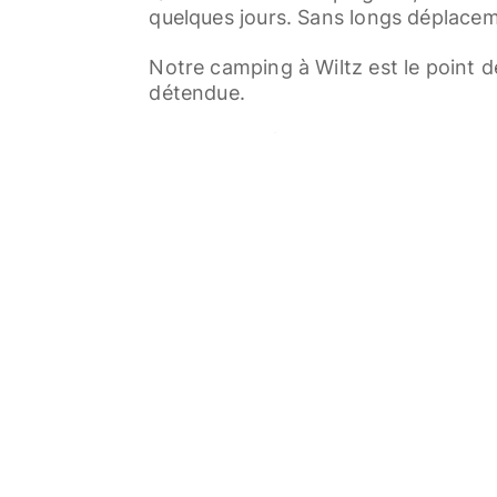
quelques jours. Sans longs déplacem
Notre camping à Wiltz est le point d
détendue.
Nous nous réjouissons de votre visi
Vérifier les disponibilités