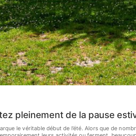
itez pleinement de la pause esti
rque le véritable début de l’été. Alors que de nom
temporairement leurs activités ou ferment, beaucoup 