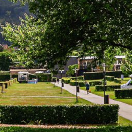
Hébergements
Equipement | Informations | Servic
Réservation
Réservez votre hébergement chez
Service
Actualités
Nos dernières actualités