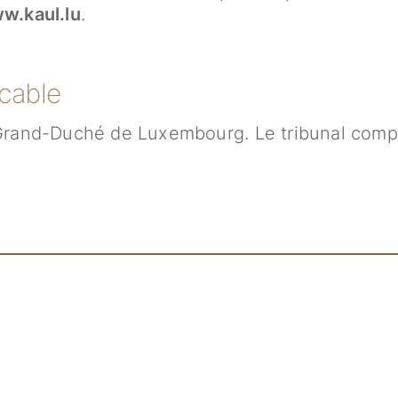
.kaul.lu
.
icable
u Grand-Duché de Luxembourg. Le tribunal compé