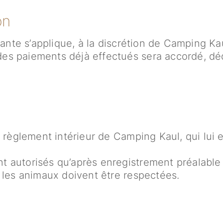
on
vante s’applique, à la discrétion de Camping Kau
L’être humain
s paiements déjà effectués sera accordé, dédu
COOPERATIONS S.Coop
Le lieu
La région Wiltz / activités
Le vivre-ensemble
 règlement intérieur de Camping Kaul, qui lui e
Notre responsabilité sociale
t autorisés qu’après enregistrement préalabl
Hébergements
 les animaux doivent être respectées.
Equipement | Informations | Servic
Réservation
Réservez votre hébergement chez