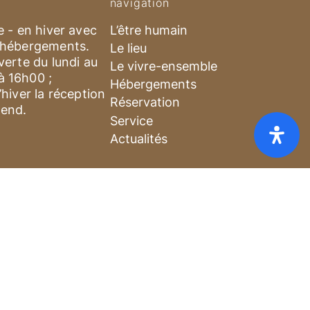
navigation
e - en hiver avec
L’être humain
’hébergements.
Le lieu
verte du lundi au
Le vivre-ensemble
 16h00 ;
Hébergements
hiver la réception
Réservation
-end.
Service
Actualités
ies
Privacy
About
x [PDF]
FAQ
CG
Cookies
Privacy
About