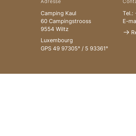
Adresse
Cont
Camping Kaul
Tel.:
60 Campingstrooss
E-ma
9554 Wiltz
R
Luxembourg
GPS 49 97305° / 5 93361°
2026 © Camping Kaul in Wiltz
webdesign with