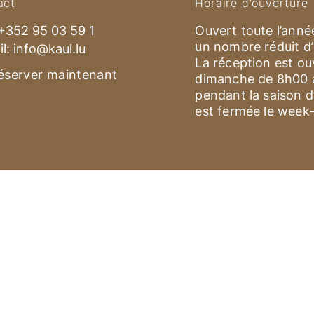
act
Horaire d‘ouverture
+352 95 03 59 1
Ouvert toute l’anné
un nombre réduit d
il:
info@kaul.lu
La réception est ou
éserver maintenant
dimanche de 8h00 à
pendant la saison d’
est fermée le week
Home
Liste de Prix [PDF]
FAQ
CG
Cook
Home
Liste de Pri
by ROBORO