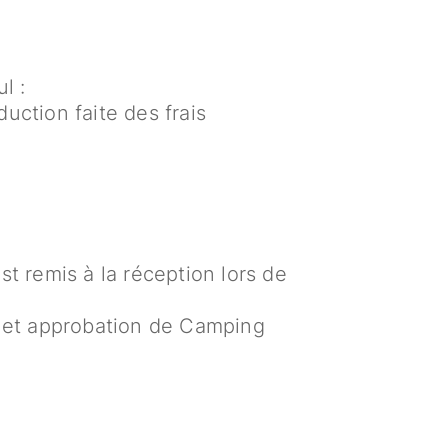
l :
ction faite des frais
st remis à la réception lors de
e et approbation de Camping
e
 nous