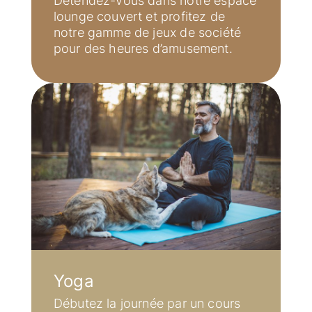
Détendez-vous dans notre espace
Notre responsabilité sociale
lounge couvert et profitez de
notre gamme de jeux de société
Hébergements
pour des heures d’amusement.
Equipement | Informations | Service
Réservation
Réservez votre hébergement chez nous
Service
Actualités
Nos dernières actualités
Yoga
Débutez la journée par un cours