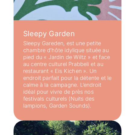
Sleepy Garden
Sleepy Gareden, est une petite
chambre d’hôte idylique située au
pied du « Jardin de Wiltz » et face
au centre culturel Prabbeli et au
restaurant « Eis Kichen ». Un
endroit parfait pour la détente et le
calme à la campagne. L’endroit
idéal pour vivre de près nos
festivals culturels (Nuits des
lampions, Garden Sounds).