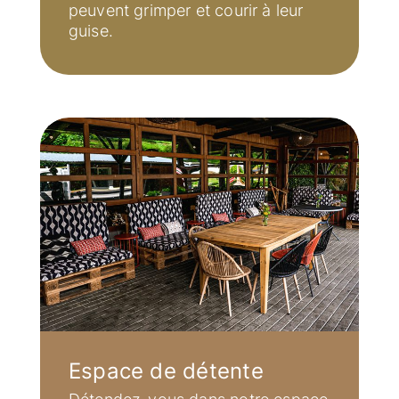
peuvent grimper et courir à leur
guise.
L’être humain
COOPERATIONS S.Coop
Le lieu
La région Wiltz / activités
Espace de détente
Le vivre-ensemble