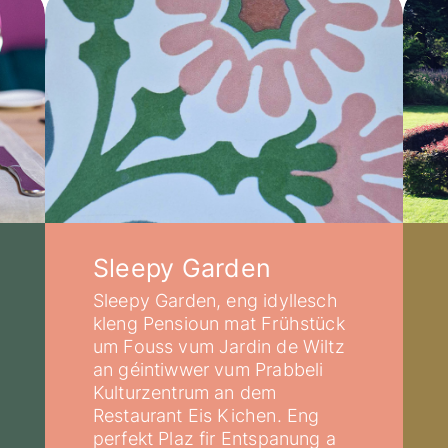
Sleepy Garden
Sleepy Garden, eng idyllesch
kleng Pensioun mat Frühstück
um Fouss vum Jardin de Wiltz
an géintiwwer vum Prabbeli
Kulturzentrum an dem
Restaurant Eis Kichen. Eng
perfekt Plaz fir Entspanung a