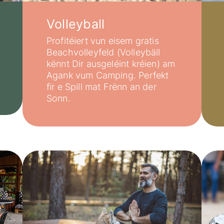
Volleyball
Profitéiert vun eisem gratis
Beachvolleyfeld (Volleybäll
kënnt Dir ausgeléint kréien) am
Agank vum Camping. Perfekt
fir e Spill mat Frënn an der
Sonn.