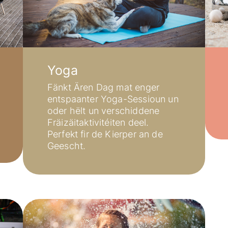
Yoga
Fänkt Ären Dag mat enger
entspaanter Yoga-Sessioun un
De Mënsch
oder hëlt un verschiddene
Fräizäitaktivitéiten deel.
COOPERATIONS S.Coop
Perfekt fir de Kierper an de
Den Uert
Geescht.
D‘ Regioun Wolz / Aktivitéiten
D‘Mateneen
Eis sozial Verantwortung
Ënnerkunfte