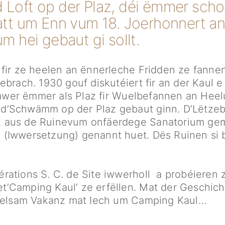
Loft op der Plaz, déi ëmmer scho‚
att um Enn vum 18. Joerhonnert an
m hei gebaut gi sollt.
 fir ze heelen an ënnerleche Fridden ze fanne
gebrach. 1930 gouf diskutéiert fir an der Kau
ul awer ëmmer als Plaz fir Wuelbefannen an Hee
d’Schwämm op der Plaz gebaut ginn. D’Lëtze
 aus de Ruinevum onfäerdege Sanatorium gemaac
 (Iwwersetzung) genannt huet. Dës Ruinen si 
rations S. C. de Site iwwerholl a probéieren
t’Camping Kaul’ ze erfëllen. Mat der Gesch
rhuelsam Vakanz mat Iech um Camping Kaul…