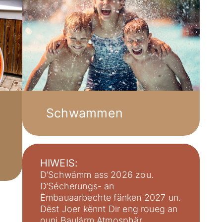
Ausstattung | Informatiounen | Ser
Buch
Bucht Är Wunneng bei eis
Service
Nouvellen
Schwammen
Neiegkeete vun eis
HIWEIS:
D’Schwämm ass 2026 zou.
D’Sécherungs- an
Ëmbauaarbechte fänken 2027 un.
Dëst Joer kënnt Dir eng roueg an
ouni Baulärm Atmosphär