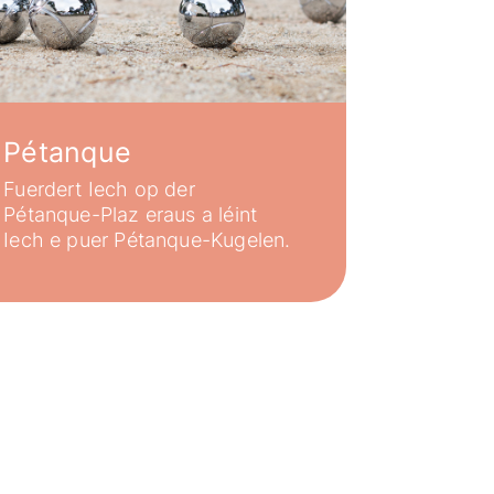
Pétanque
Fuerdert Iech op der
Pétanque-Plaz eraus a léint
Iech e puer Pétanque-Kugelen.