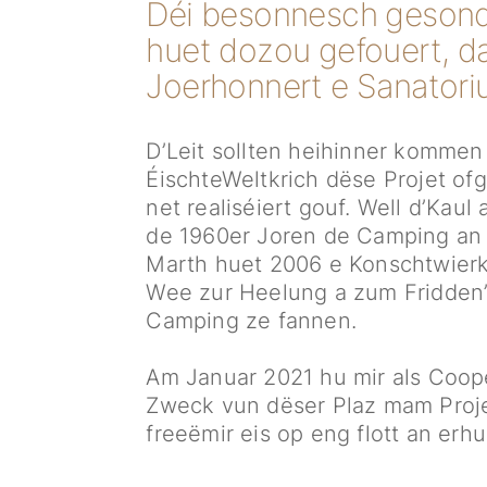
Déi besonnesch gesond 
huet dozou gefouert, d
Joerhonnert e Sanatoriu
D’Leit sollten heihinner kommen
ÉischteWeltkrich dëse Projet of
net realiséiert gouf. Well d’Ka
de 1960er Joren de Camping an 
Marth huet 2006 e Konschtwierk
Wee zur Heelung a zum Fridden’
Camping ze fannen.
Am Januar 2021 hu mir als Coopé
Zweck vun dëser Plaz mam Proje
freeëmir eis op eng flott an e