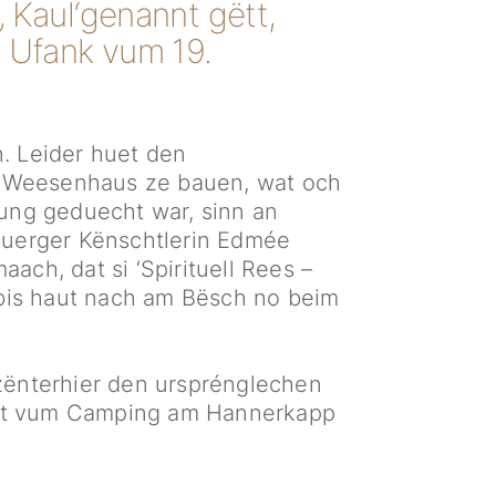
 Kaul‘genannt gëtt,
 Ufank vum 19.
n. Leider huet den
l e Weesenhaus ze bauen, wat och
lung geduecht war, sinn an
buerger Kënschtlerin Edmée
h, dat si ‘Spirituell Rees –
bis haut nach am Bësch no beim
 zënterhier den ursprénglechen
icht vum Camping am Hannerkapp