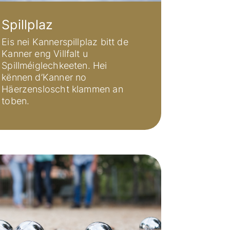
Spillplaz
Eis nei Kannerspillplaz bitt de
Kanner eng Villfalt u
Spillméiglechkeeten. Hei
kënnen d’Kanner no
Häerzensloscht klammen an
toben.