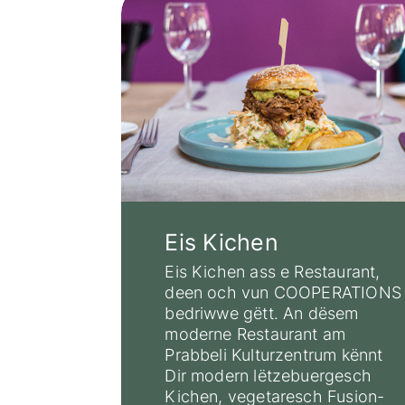
Eis Kichen
Eis Kichen ass e Restaurant,
deen och vun COOPERATIONS
bedriwwe gëtt. An dësem
moderne Restaurant am
Prabbeli Kulturzentrum kënnt
Dir modern lëtzebuergesch
Kichen, vegetaresch Fusion-