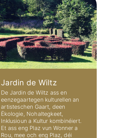
Jardin de Wiltz
De Jardin de Wiltz ass en
eenzegaartegen kulturellen an
artisteschen Gaart, deen
Ëkologie, Nohaltegkeet,
Inklusioun a Kultur kombinéiert.
Et ass eng Plaz vun Wonner a
Rou, mee och eng Plaz, déi