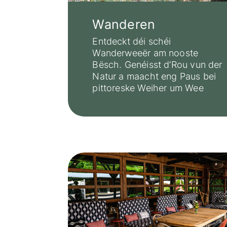
Wanderen
Entdeckt déi schéi
Wanderweeër am nooste
Bësch. Genéisst d’Rou vun der
Natur a maacht eng Paus bei
pittoreske Weiher um Wee