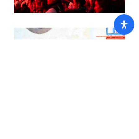
Home
Liste de Prix [PDF]
FAQ
CG
Cookies
Privacy
About
Ambiance et expérience
Le charme du festival repose en grande partie
sur son lieu unique. L’amphithéâtre du château