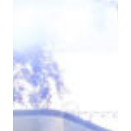
L’être humain
COOPERATIONS S.Coop
Le lieu
La région Wiltz / activités
Le vivre-ensemble
Notre responsabilité sociale