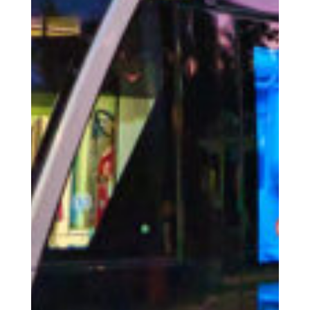
COOPERATIONS S.Coop
Der Ort
Die Region Wiltz | Aktivitäten
Das Miteinander
Unsere soziale Verantwortung
Unterkünfte
Ausstattung | Informationen | Service
Buchen
Buchen Sie Ihre Unterkunft bei uns
Service
Neues
Aktuelles von uns