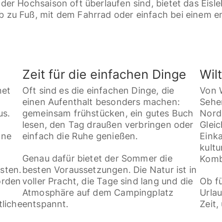
er Hochsaison oft überlaufen sind, bietet das Éisle
zu Fuß, mit dem Fahrrad oder einfach bei einem e
Zeit für die einfachen Dinge
Wil
net
Oft sind es die einfachen Dinge, die
Von W
einen Aufenthalt besonders machen:
Sehe
us.
gemeinsam frühstücken, ein gutes Buch
Nord
lesen, den Tag draußen verbringen oder
Gleic
öne
einfach die Ruhe genießen.
Eink
kultu
Genau dafür bietet der Sommer die
Kombi
sten.
besten Voraussetzungen. Die Natur ist in
orden
voller Pracht, die Tage sind lang und die
Ob f
Atmosphäre auf dem Campingplatz
Urlau
tliche
entspannt.
Zeit,
Home
Preisliste [PDF]
FAQ
AGB
Cooki