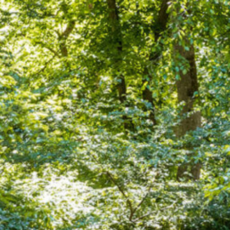
Der Mensch
COOPERATIONS S.Coop
Der Ort
Die Region Wiltz | Aktivitäten
Das Miteinander
Unsere soziale Verantwortung