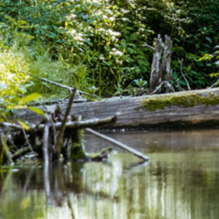
Unterkünfte
Ausstattung | Informationen | Servi
Buchen
Buchen Sie Ihre Unterkunft bei uns
Service
Neues
Aktuelles von uns