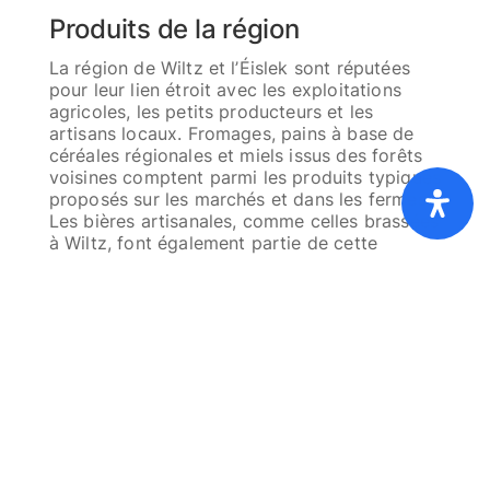
Produits de la région
La région de Wiltz et l’Éislek sont réputées
pour leur lien étroit avec les exploitations
agricoles, les petits producteurs et les
artisans locaux. Fromages, pains à base de
céréales régionales et miels issus des forêts
voisines comptent parmi les produits typiques
Home
Liste de Prix [PDF]
FAQ
CG
proposés sur les marchés et dans les fermes.
Cookies
Privacy
About
Les bières artisanales, comme celles brassées
à Wiltz, font également partie de cette
identité régionale.
Beaucoup de visiteurs profitent de leur séjour
au
Camping Kaul
pour visiter ces producteurs.
Acheter directement sur place, c’est découvrir
des produits frais mais aussi rencontrer les
personnes qui vivent ici en harmonie avec la
nature depuis des générations. Une belle
manière de créer un lien durable entre le
séjour et la région.