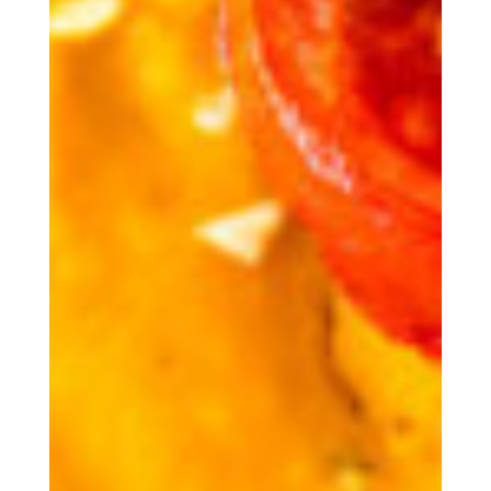
Le vivre-ensemble
Notre responsabilité sociale
Hébergements
Equipement | Informations | Service
Réservation
Réservez votre hébergement chez nous
Service
Actualités
Nos dernières actualités