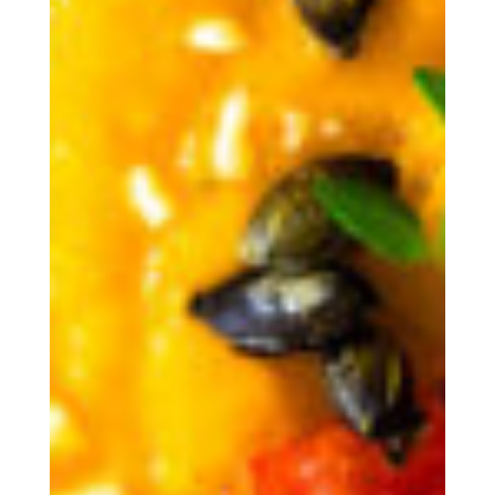
L’être humain
COOPERATIONS S.Coop
Le lieu
La région Wiltz / activités