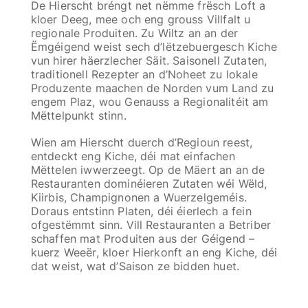
De Hierscht bréngt net nëmme frësch Loft a
kloer Deeg, mee och eng grouss Villfalt u
regionale Produiten. Zu Wiltz an an der
Ëmgéigend weist sech d’lëtzebuergesch Kiche
vun hirer häerzlecher Säit. Saisonell Zutaten,
traditionell Rezepter an d’Noheet zu lokale
Produzente maachen de Norden vum Land zu
engem Plaz, wou Genauss a Regionalitéit am
Mëttelpunkt stinn.
Wien am Hierscht duerch d’Regioun reest,
entdeckt eng Kiche, déi mat einfachen
Mëttelen iwwerzeegt. Op de Mäert an an de
Restauranten dominéieren Zutaten wéi Wëld,
Kiirbis, Champignonen a Wuerzelgeméis.
Doraus entstinn Platen, déi éierlech a fein
ofgestëmmt sinn. Vill Restauranten a Betriber
schaffen mat Produiten aus der Géigend –
kuerz Weeër, kloer Hierkonft an eng Kiche, déi
dat weist, wat d’Saison ze bidden huet.