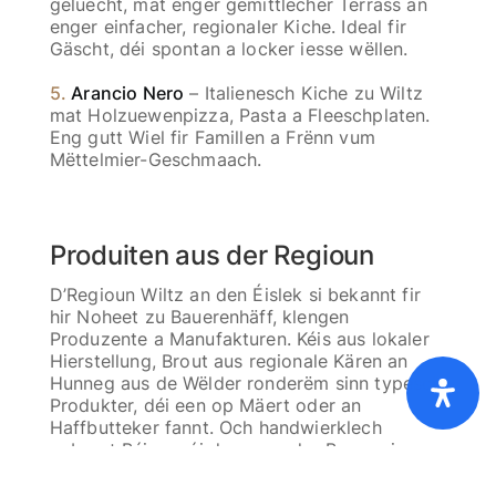
geluecht, mat enger gemittlecher Terrass an
enger einfacher, regionaler Kiche. Ideal fir
Gäscht, déi spontan a locker iesse wëllen.
5.
Arancio Nero
– Italienesch Kiche zu Wiltz
mat Holzuewenpizza, Pasta a Fleeschplaten.
Eng gutt Wiel fir Famillen a Frënn vum
Mëttelmier-Geschmaach.
Produiten aus der Regioun
D’Regioun Wiltz an den Éislek si bekannt fir
hir Noheet zu Bauerenhäff, klengen
Produzente a Manufakturen. Kéis aus lokaler
Hierstellung, Brout aus regionale Kären an
Home
Präislescht [PDF]
FAQ
AGB
Hunneg aus de Wëlder ronderëm sinn typesch
Cookies
Dateschutz
Ofdréck
Produkter, déi een op Mäert oder an
Haffbutteker fannt. Och handwierklech
gebraut Béier, wéi deen aus der Brauerei vu
Wiltz, gehéiert dozou.