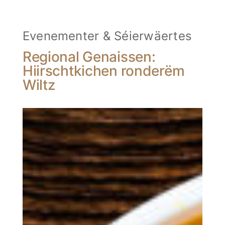
Evenementer & Séierwäertes
Regional Genaissen:
Hiirschtkichen ronderëm
Wiltz