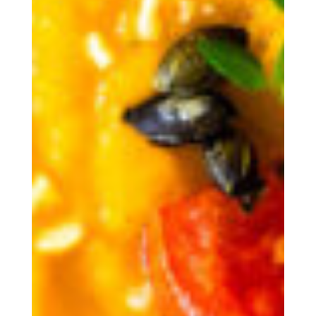
De Mënsch
COOPERATIONS S.Coop
Den Uert
D‘ Regioun Wolz / Aktivitéiten
D‘Mateneen
Eis sozial Verantwortung
Ënnerkunfte
Ausstattung | Informatiounen | Service