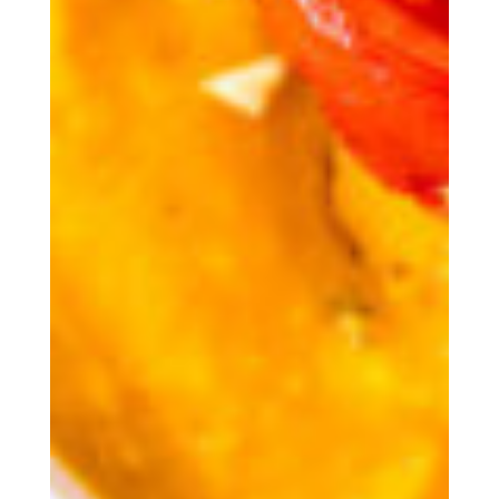
Buch
Bucht Är Wunneng bei eis
Service
Nouvellen
Neiegkeete vun eis