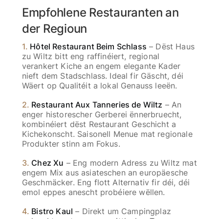
Empfohlene Restauranten an
der Regioun
1.
Hôtel Restaurant Beim Schlass
– Dëst Haus
zu Wiltz bitt eng raffinéiert, regional
verankert Kiche an engem elegante Kader
nieft dem Stadschlass. Ideal fir Gäscht, déi
Wäert op Qualitéit a lokal Genauss leeën.
2.
Restaurant Aux Tanneries de Wiltz
– An
enger historescher Gerberei ënnerbruecht,
kombinéiert dëst Restaurant Geschicht a
Kichekonscht. Saisonell Menue mat regionale
Produkter stinn am Fokus.
3.
Chez Xu
– Eng modern Adress zu Wiltz mat
engem Mix aus asiateschen an europäesche
Geschmäcker. Eng flott Alternativ fir déi, déi
emol eppes anescht probéiere wëllen.
4.
Bistro Kaul
– Direkt um Campingplaz