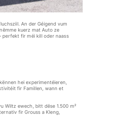
fluchsziil. An der Géigend vum
nn nëmme kuerz mat Auto ze
perfekt fir méi kill oder naass
 kënnen hei experimentéieren,
ivitéit fir Famillen, wann et
vu Wiltz ewech, bitt dëse 1.500 m²
ernativ fir Grouss a Kleng,