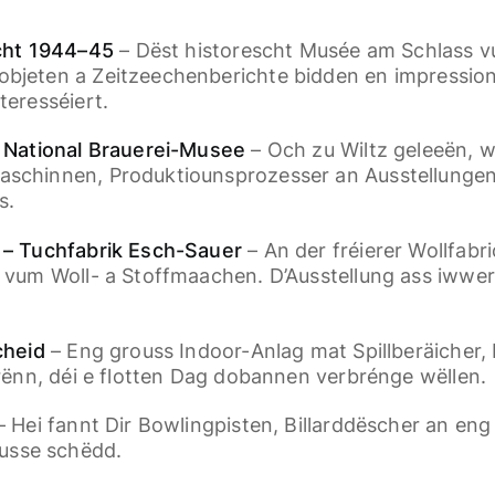
cht 1944–45
– Dëst historescht Musée am Schlass vu
objeten a Zeitzeechenberichte bidden en impressio
teresséiert.
– National Brauerei-Musee
– Och zu Wiltz geleeën, w
schinnen, Produktiounsprozesser an Ausstellungen e
s.
e – Tuchfabrik Esch-Sauer
– An der fréierer Wollfabr
 vum Woll- a Stoffmaachen. D’Ausstellung ass iwwerda
cheid
– Eng grouss Indoor-Anlag mat Spillberäicher, 
Frënn, déi e flotten Dag dobannen verbrénge wëllen.
 Hei fannt Dir Bowlingpisten, Billarddëscher an eng 
Home
Präislescht [PDF]
FAQ
AGB
Cook
usse schëdd.