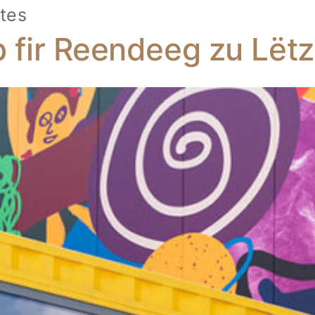
tes
p fir Reendeeg zu Lët