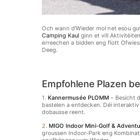
Och wann d’Wieder mol net esou gutt
Camping Kaul
ginn et vill Aktivitéi
erreechen a bidden eng flott Ofwiess
Deeg.
Empfohlene Plazen be
1.
Kannermusée PLOMM
– Besicht 
bastelen a entdecken. Déi interaktiv 
dobausse reent.
2.
MIGO Indoor Mini-Golf & Adventur
groussen Indoor-Park eng Kombinatiou