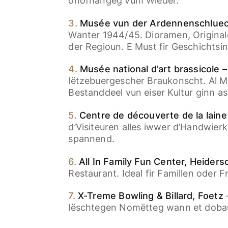
onofhängeg vum Wieder.
3.
Musée vun der Ardennenschlue
Wanter 1944/45. Dioramen, Original
der Regioun. E Must fir Geschichtsin
4.
Musée national d’art brassicole 
lëtzebuergescher Braukonscht. Al Ma
Bestanddeel vun eiser Kultur ginn as
5.
Centre de découverte de la lain
d’Visiteuren alles iwwer d’Handwierk
spannend.
6.
All In Family Fun Center, Heiders
Restaurant. Ideal fir Famillen oder 
7.
X-Treme Bowling & Billard, Foetz
–
lëschtegen Nomëtteg wann et doba