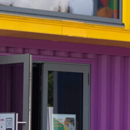
COOPERATIONS S.Coop
Den Uert
D‘ Regioun Wolz / Aktivitéiten
D‘Mateneen
Eis sozial Verantwortung
Ënnerkunfte
Ausstattung | Informatiounen | Ser
Buch
Bucht Är Wunneng bei eis
Service
Nouvellen
Neiegkeete vun eis