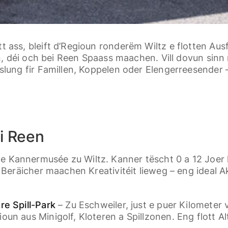
 ass, bleift d’Regioun ronderëm Wiltz e flotten Aus
ten, déi och bei Reen Spaass maachen. Vill dovun si
lung fir Famillen, Koppelen oder Elengerreesender – 
i Reen
de Kannermusée zu Wiltz. Kanner tëscht 0 a 12 Joer
Beräicher maachen Kreativitéit lieweg – eng ideal Akt
e Spill-Park
– Zu Eschweiler, just e puer Kilometer 
n aus Minigolf, Kloteren a Spillzonen. Eng flott Alt