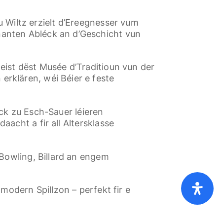
 Wiltz erzielt d’Ereegnesser vum
nanten Abléck an d’Geschicht vun
eist dëst Musée d’Traditioun vun der
rklären, wéi Béier e feste
ick zu Esch-Sauer léieren
acht a fir all Altersklasse
Bowling, Billard an engem
modern Spillzon – perfekt fir e
ies
Dateschutz
Ofdréck