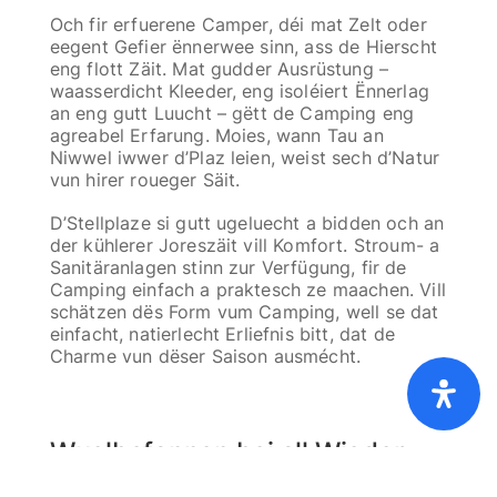
Och fir erfuerene Camper, déi mat Zelt oder
eegent Gefier ënnerwee sinn, ass de Hierscht
eng flott Zäit. Mat gudder Ausrüstung –
waasserdicht Kleeder, eng isoléiert Ënnerlag
an eng gutt Luucht – gëtt de Camping eng
agreabel Erfarung. Moies, wann Tau an
Niwwel iwwer d’Plaz leien, weist sech d’Natur
vun hirer roueger Säit.
D’Stellplaze si gutt ugeluecht a bidden och an
der kühlerer Joreszäit vill Komfort. Stroum- a
Sanitäranlagen stinn zur Verfügung, fir de
Camping einfach a praktesch ze maachen. Vill
schätzen dës Form vum Camping, well se dat
einfacht, natierlecht Erliefnis bitt, dat de
Charme vun dëser Saison ausmécht.
Home
Präislescht [PDF]
FAQ
AGB
Cookies
Dateschutz
Ofdréck
Wuelbefannen bei all Wieder
Och wann d’Deeg méi kuerz ginn, huet de