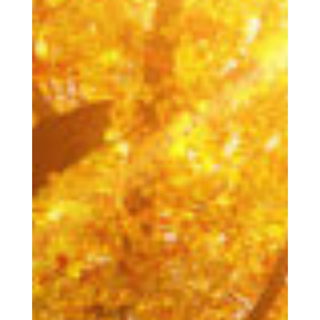
Buch
Bucht Är Wunneng bei eis
Service
Nouvellen
Neiegkeete vun eis