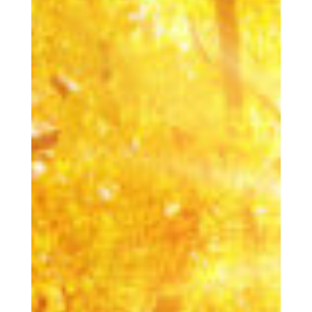
De Mënsch
COOPERATIONS S.Coop
Den Uert
D‘ Regioun Wolz / Aktivitéiten
D‘Mateneen
Eis sozial Verantwortung
Ënnerkunfte
Ausstattung | Informatiounen | Service