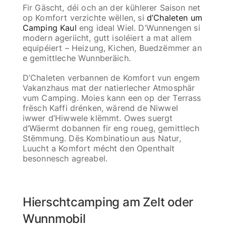
Fir Gäscht, déi och an der kühlerer Saison net
op Komfort verzichte wëllen, si
d’Chaleten um
Camping Kaul
eng ideal Wiel. D’Wunnengen si
modern ageriicht, gutt isoléiert a mat allem
equipéiert – Heizung, Kichen, Buedzëmmer an
e gemittleche Wunnberäich.
D’Chaleten verbannen de Komfort vun engem
Vakanzhaus mat der natierlecher Atmosphär
vum Camping. Moies kann een op der Terrass
frësch Kaffi drénken, wärend de Niwwel
iwwer d’Hiwwele klëmmt. Owes suergt
d’Wäermt dobannen fir eng roueg, gemittlech
Stëmmung. Dës Kombinatioun aus Natur,
Luucht a Komfort mécht den Openthalt
besonnesch agreabel.
Hierschtcamping am Zelt oder
Wunnmobil