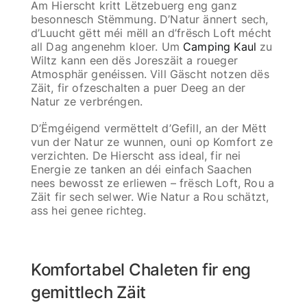
Am Hierscht kritt Lëtzebuerg eng ganz
besonnesch Stëmmung. D’Natur ännert sech,
d’Luucht gëtt méi mëll an d’frësch Loft mécht
all Dag angenehm kloer. Um
Camping Kaul
zu
Wiltz kann een dës Joreszäit a roueger
Atmosphär genéissen. Vill Gäscht notzen dës
Zäit, fir ofzeschalten a puer Deeg an der
Natur ze verbréngen.
D’Ëmgéigend vermëttelt d’Gefill, an der Mëtt
vun der Natur ze wunnen, ouni op Komfort ze
verzichten. De Hierscht ass ideal, fir nei
Energie ze tanken an déi einfach Saachen
nees bewosst ze erliewen – frësch Loft, Rou a
Zäit fir sech selwer. Wie Natur a Rou schätzt,
ass hei genee richteg.
Komfortabel Chaleten fir eng
gemittlech Zäit