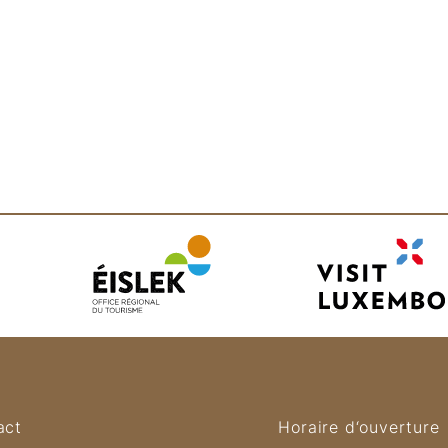
act
Horaire d‘ouverture
Home
Liste de Prix [PDF]
FAQ
CG
Cook