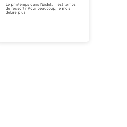
Le printemps dans l’Éislek. Il est temps
de ressortir Pour beaucoup, le mois
e
deLire plus
 nous
Weiterlesen