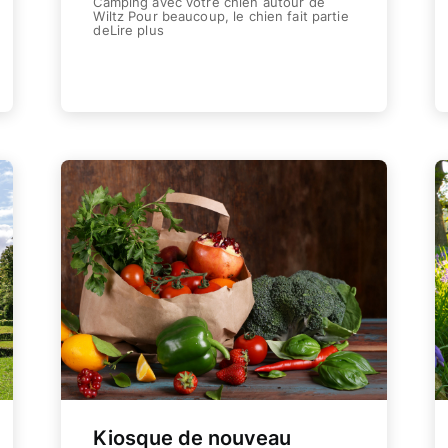
Camping avec votre chien autour de
Wiltz Pour beaucoup, le chien fait partie
deLire plus
Weiterlesen
L’être humain
COOPERATIONS S.Coop
Le lieu
La région Wiltz / activités
Le vivre-ensemble
Notre responsabilité sociale
Kiosque de nouveau