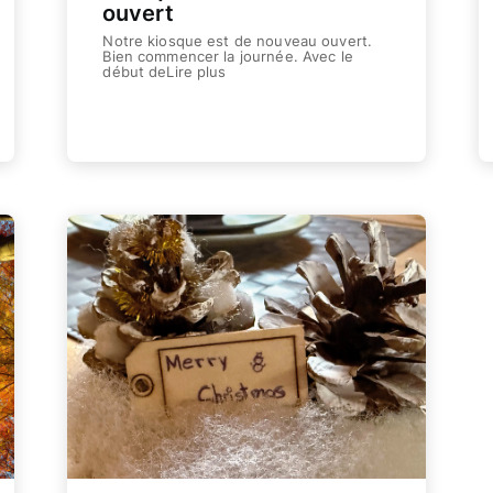
Hébergements
ouvert
Equipement | Informations | Servic
Notre kiosque est de nouveau ouvert.
Bien commencer la journée. Avec le
début deLire plus
Réservation
Réservez votre hébergement chez
Weiterlesen
Service
Actualités
Nos dernières actualités