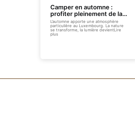
Camper en automne :
profiter pleinement de la
saison fraîche en toute
L’automne apporte une atmosphère
convivialité
particulière au Luxembourg. La nature
se transforme, la lumière devientLire
plus
Weiterlesen