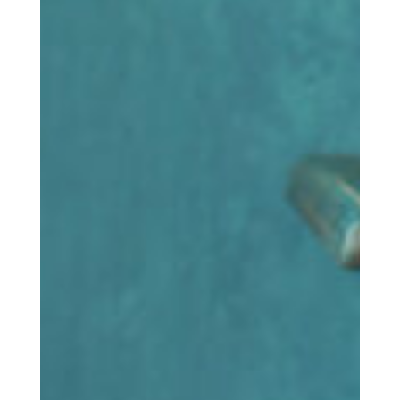
Buch
Bucht Är Wunneng bei eis
Service
Nouvellen
Neiegkeete vun eis