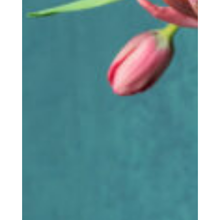
De Mënsch
COOPERATIONS S.Coop
Den Uert
D‘ Regioun Wolz / Aktivitéiten
D‘Mateneen
Eis sozial Verantwortung
Ënnerkunfte
Ausstattung | Informatiounen | Service