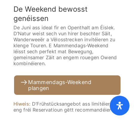
De Weekend bewosst
genéissen
De Juni ass ideal fir en Openthalt am Éislek.
D’Natur weist sech vun hirer beschter Säit,
Wanderweeër a Vëlosstrecken invitéieren zu
klenge Touren. E Mammendags-Weekend
léisst sech perfekt mat Bewegung,
gemeinsamer Zäit an engem rouegen Owend
kombinéieren.
Mammendags-Weekend
plangen
Home
Präislescht [PDF]
FAQ
AGB
Hiweis:
D’Frühstücksangebot ass limitéiert –
Cookies
Dateschutz
Ofdréck
eng fréi Reservatioun gëtt recommandéiert.