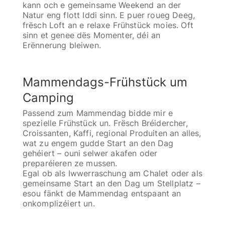
kann och e gemeinsame Weekend an der
Natur eng flott Iddi sinn. E puer roueg Deeg,
frësch Loft an e relaxe Frühstück moies. Oft
sinn et genee dës Momenter, déi an
Erënnerung bleiwen.
Mammendags-Frühstück um
Camping
Passend zum Mammendag bidde mir e
spezielle Frühstück un. Frësch Bréidercher,
Croissanten, Kaffi, regional Produiten an alles,
wat zu engem gudde Start an den Dag
gehéiert – ouni selwer akafen oder
preparéieren ze mussen.
Egal ob als Iwwerraschung am Chalet oder als
gemeinsame Start an den Dag um Stellplatz –
esou fänkt de Mammendag entspaant an
onkomplizéiert un.