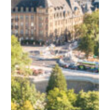
De Mënsch
COOPERATIONS S.Coop
Den Uert
D‘ Regioun Wolz / Aktivitéiten
D‘Mateneen
Eis sozial Verantwortung
Ënnerkunfte
Ausstattung | Informatiounen | Service