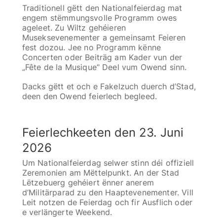
Traditionell gëtt den Nationalfeierdag mat
engem stëmmungsvolle Programm owes
ageleet. Zu Wiltz gehéieren
Museksevenementer a gemeinsamt Feieren
fest dozou. Jee no Programm kënne
Concerten oder Beiträg am Kader vun der
„Fête de la Musique“ Deel vum Owend sinn.
Dacks gëtt et och e Fakelzuch duerch d’Stad,
deen den Owend feierlech begleed.
Feierlechkeeten den 23. Juni
2026
Um Nationalfeierdag selwer stinn déi offiziell
Zeremonien am Mëttelpunkt. An der Stad
Lëtzebuerg gehéiert ënner anerem
d’Militärparad zu den Haaptevenementer. Vill
Leit notzen de Feierdag och fir Ausflich oder
e verlängerte Weekend.