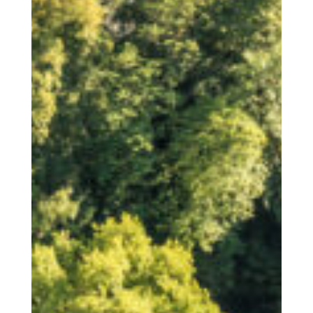
Buch
Bucht Är Wunneng bei eis
Service
Nouvellen
Neiegkeete vun eis