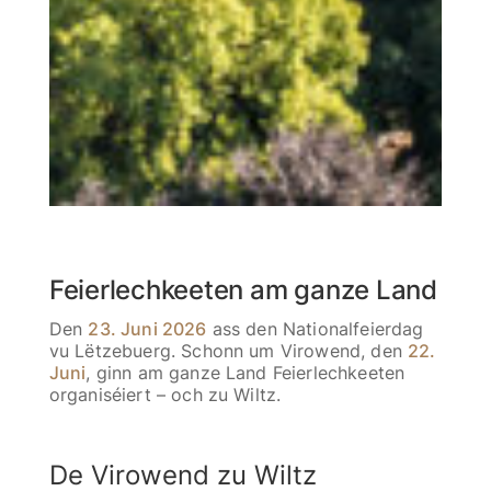
Feierlechkeeten am ganze Land
Den
23. Juni 2026
ass den Nationalfeierdag
vu Lëtzebuerg. Schonn um Virowend, den
22.
Juni
, ginn am ganze Land Feierlechkeeten
organiséiert – och zu Wiltz.
De Virowend zu Wiltz