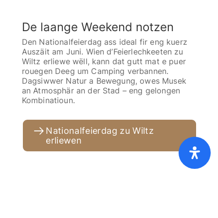
De laange Weekend notzen
Den Nationalfeierdag ass ideal fir eng kuerz
Auszäit am Juni. Wien d’Feierlechkeeten zu
Wiltz erliewe wëll, kann dat gutt mat e puer
rouegen Deeg um Camping verbannen.
Dagsiwwer Natur a Bewegung, owes Musek
an Atmosphär an der Stad – eng gelongen
Kombinatioun.
Nationalfeierdag zu Wiltz
erliewen
Home
Präislescht [PDF]
FAQ
AGB
Cookies
Dateschutz
Ofdréck